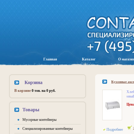
Главная
Каталог
О магази
Корзина
Кухонные акс
В корзине
0 тов. на 0 руб.
Хле
smal
Цена
Товары
Мусорные контейнеры
Специализированные контейнеры
Подробнее