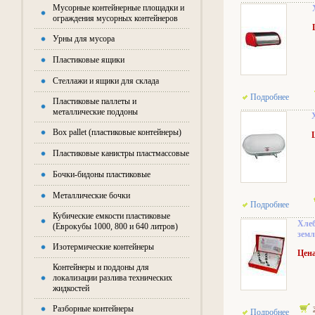
Мусорные контейнерные площадки и
ограждения мусорных контейнеров
Урны для мусора
Пластиковые ящики
Стеллажи и ящики для склада
Подробнее
Пластиковые паллеты и
металлические поддоны
Box pallet (пластиковые контейнеры)
Пластиковые канистры пластмассовые
Бочки-бидоны пластиковые
Металлические бочки
Подробнее
Кубические емкости пластиковые
Хлеб
(Еврокубы 1000, 800 и 640 литров)
зем
Изотермические контейнеры
Цена
Контейнеры и поддоны для
локализации разлива технических
жидкостей
Разборные контейнеры
Подробнее