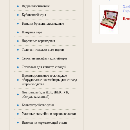
Ведра пластиковые
Хлеб
Сир
Кубоконтейнеры
Цена
Банки и бутыли пластиковые
Пищевая тара
Дорожные ограждения
Телеги и тележки всех видов
Сетчатые шкафы и контейнеры
Стеллажи для канистр с водой
Производственное и складское
оборудование, контейнеры для склада
и производства
Хозтовары (для ДЭЗ, ЖЕК, УК,
обслуж. компаний)
Благоустройство улиц
Уличные скамейки и парковые лавки
Вазоны из нержавеющей стали