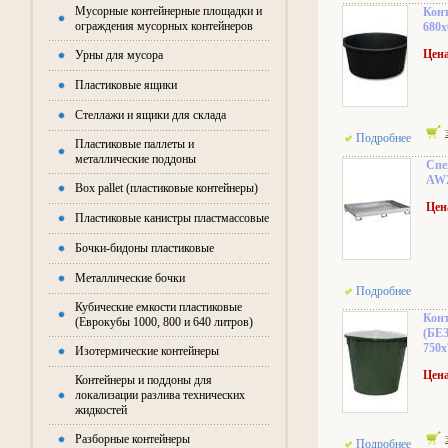
Мусорные контейнерные площадки и
Кон
ограждения мусорных контейнеров
680x
Цена
Урны для мусора
Пластиковые ящики
Стеллажи и ящики для склада
Подробнее
Пластиковые паллеты и
металлические поддоны
Спе
AW2
Box pallet (пластиковые контейнеры)
Цена
Пластиковые канистры пластмассовые
Бочки-бидоны пластиковые
Металлические бочки
Подробнее
Кубические емкости пластиковые
Кон
(Еврокубы 1000, 800 и 640 литров)
(БЕ
750x
Изотермические контейнеры
Цена
Контейнеры и поддоны для
локализации разлива технических
жидкостей
Разборные контейнеры
Подробнее