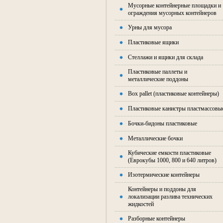
Мусорные контейнерные площадки и
ограждения мусорных контейнеров
Урны для мусора
Пластиковые ящики
Стеллажи и ящики для склада
Пластиковые паллеты и
металлические поддоны
Box pallet (пластиковые контейнеры)
Пластиковые канистры пластмассовы
Бочки-бидоны пластиковые
Металлические бочки
Кубические емкости пластиковые
(Еврокубы 1000, 800 и 640 литров)
Изотермические контейнеры
Контейнеры и поддоны для
локализации разлива технических
жидкостей
Разборные контейнеры