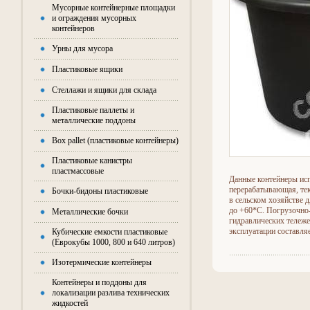
Мусорные контейнерные площадки
и ограждения мусорных
контейнеров
Урны для мусора
Пластиковые ящики
Стеллажи и ящики для склада
Пластиковые паллеты и
металлические поддоны
Box pallet (пластиковые контейнеры)
Пластиковые канистры
пластмассовые
Данные контейнеры ис
перерабатывающая, тек
Бочки-бидоны пластиковые
в сельском хозяйстве 
до +60*С. Погрузочно-
Металлические бочки
гидравлических тележе
эксплуатации составляе
Кубические емкости пластиковые
(Еврокубы 1000, 800 и 640 литров)
Изотермические контейнеры
Контейнеры и поддоны для
локализации разлива технических
жидкостей