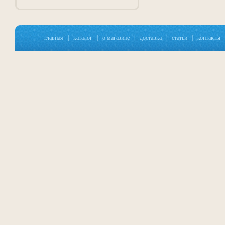
главная
|
каталог
|
о магазине
|
доставка
|
статьи
|
контакты